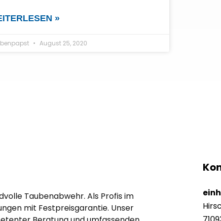
ITERLESEN »
benpapst
August 25, 2020
Kon
ein
edvolle Taubenabwehr. Als Profis im
Hirs
ngen mit Festpreisgarantie. Unser
7109
mpetenter Beratung und umfassenden