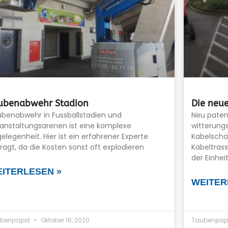
ubenabwehr Stadion
Die neue
benabwehr in Fussballstadien und
Neu paten
anstaltungsarenen ist eine komplexe
witterung
elegenheit. Hier ist ein erfahrener Experte
Kabelschä
ragt, da die Kosten sonst oft explodieren
Kabeltras
der Einhe
ITERLESEN »
WEITER
benpapst
Oktober 16, 2020
Taubenpap