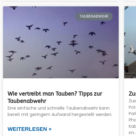
TAUBENABWEHR
Wie vertreibt man Tauben? Tipps zur
Zu
Taubenabwehr
Zu
Pot
Eine einfache und schnelle Taubenabwehr kann
Par
bereit mit geringem Aufwand hergestellt werden.
Pho
Kab
WEITERLESEN »
im 