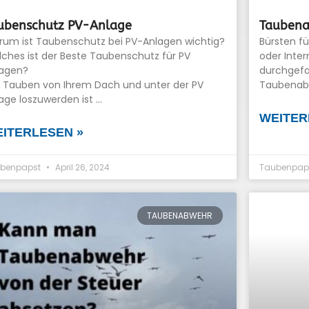
ubenschutz PV-Anlage
Taubena
um ist Taubenschutz bei PV-Anlagen wichtig?
Bürsten f
ches ist der Beste Taubenschutz für PV
oder Inter
lagen?
durchgefa
Tauben von Ihrem Dach und unter der PV
Taubenabw
age loszuwerden ist …
WEITER
ITERLESEN »
benpapst
April 26, 2024
Taubenpap
TAUBENABWEHR