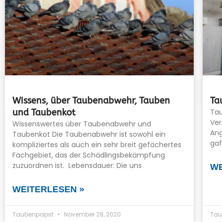
Wissens, über Taubenabwehr, Tauben
Ta
und Taubenkot
Tau
Ver
Wissenswertes über Taubenabwehr und
Ang
Taubenkot Die Taubenabwehr ist sowohl ein
gaf
kompliziertes als auch ein sehr breit gefächertes
Fachgebiet, das der Schädlingsbekämpfung
zuzuordnen ist. Lebensdauer: Die uns
WE
WEITERLESEN »
Taubenpapst
November 28, 2020
Tau