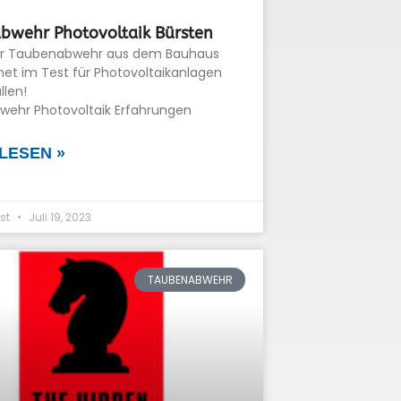
bwehr Photovoltaik Bürsten
ür Taubenabwehr aus dem Bauhaus
net im Test für Photovoltaikanlagen
llen!
ehr Photovoltaik Erfahrungen
LESEN »
st
Juli 19, 2023
TAUBENABWEHR