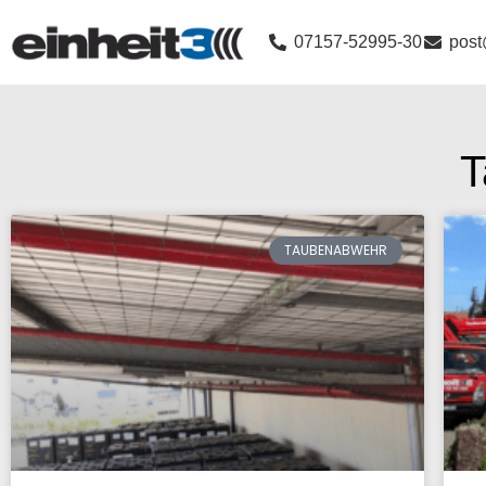
07157-52995-30
post
T
TAUBENABWEHR