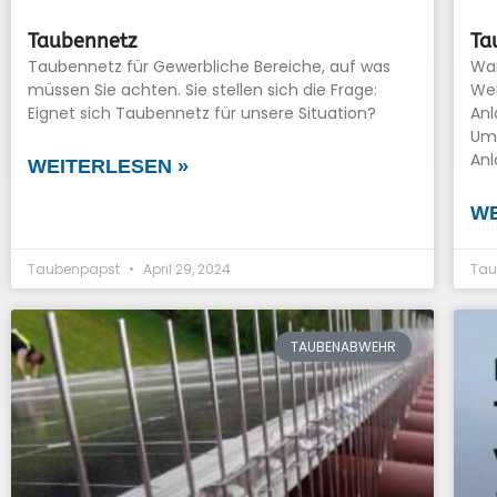
Taubennetz
Ta
Taubennetz für Gewerbliche Bereiche, auf was
War
müssen Sie achten. Sie stellen sich die Frage:
Wel
Eignet sich Taubennetz für unsere Situation?
An
Um 
Anl
WEITERLESEN »
WE
Taubenpapst
April 29, 2024
Tau
TAUBENABWEHR