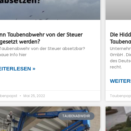
nn Taubenabwehr von der Steuer
Die Hid
gesetzt werden?
Tauben
 Taubenabwehr von der Steuer absetzbar?
Unternehm
aue Info hier
GmbH . Di
des Deuts
recht.
ITERLESEN »
WEITER
benpapst
Mai 25, 2022
Taubenpap
TAUBENABWEHR