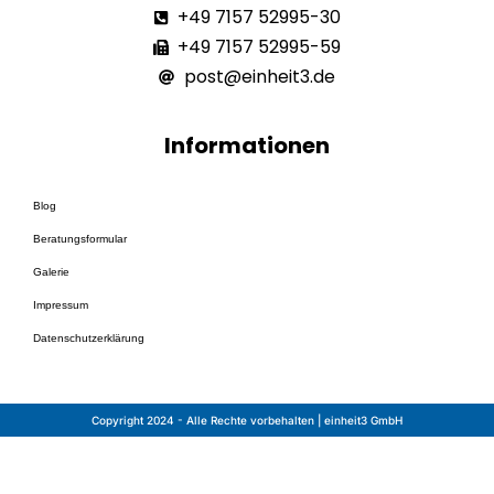
+49 7157 52995-30
+49 7157 52995-59
post@einheit3.de
Informationen
Blog
Beratungsformular
Galerie
Impressum
Datenschutzerklärung
src="https://embed.converttab.io/tab/bDQBryt6cbvkj
Copyright 2024 - Alle Rechte vorbehalten | einheit3 GmbH