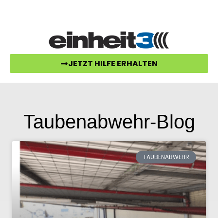
07157-52995-30
post@einheit3.de
JETZT HILFE ERHALTEN
Taubenabwehr-Blog
TAUBENABWEHR