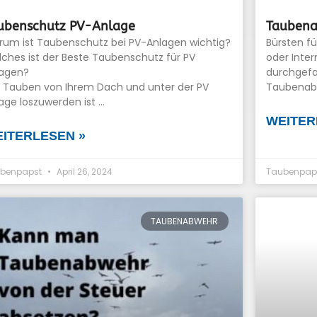
ubenschutz PV-Anlage
Taubena
um ist Taubenschutz bei PV-Anlagen wichtig?
Bürsten f
ches ist der Beste Taubenschutz für PV
oder Inter
lagen?
durchgefa
Tauben von Ihrem Dach und unter der PV
Taubenabw
age loszuwerden ist …
WEITER
ITERLESEN »
benpapst
April 26, 2024
Taubenpap
TAUBENABWEHR