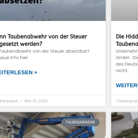
nn Taubenabwehr von der Steuer
Die Hid
gesetzt werden?
Tauben
 Taubenabwehr von der Steuer absetzbar?
Unternehm
aue Info hier
GmbH . Di
des Deuts
recht.
ITERLESEN »
WEITER
benpapst
Mai 25, 2022
Taubenpap
TAUBENABWEHR