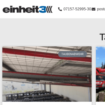
07157-52995-30
post
T
TAUBENABWEHR