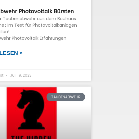
bwehr Photovoltaik Bürsten
ür Taubenabwehr aus dem Bauhaus
net im Test für Photovoltaikanlagen
llen!
ehr Photovoltaik Erfahrungen
LESEN »
st
Juli 19, 2023
TAUBENABWEHR