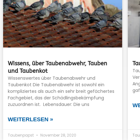
Wissens, über Taubenabwehr, Tauben
Ta
und Taubenkot
Tau
Ver
Wissenswertes über Taubenabwehr und
Ang
Taubenkot Die Taubenabwehr ist sowohl ein
gaf
kompliziertes als auch ein sehr breit gefächertes
Fachgebiet, das der Schädlingsbekämpfung
zuzuordnen ist. Lebensdauer: Die uns
WE
WEITERLESEN »
Taubenpapst
November 28, 2020
Tau