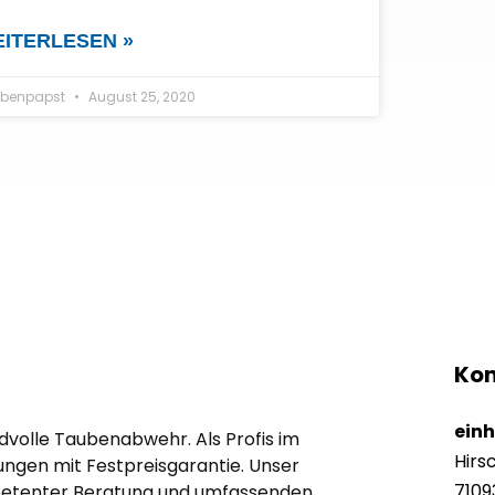
ITERLESEN »
benpapst
August 25, 2020
Kon
ein
edvolle Taubenabwehr. Als Profis im
Hirs
ngen mit Festpreisgarantie. Unser
7109
mpetenter Beratung und umfassenden