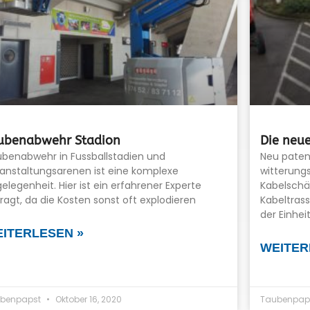
ubenabwehr Stadion
Die neue
benabwehr in Fussballstadien und
Neu paten
anstaltungsarenen ist eine komplexe
witterung
elegenheit. Hier ist ein erfahrener Experte
Kabelschä
ragt, da die Kosten sonst oft explodieren
Kabeltras
der Einhe
ITERLESEN »
WEITER
benpapst
Oktober 16, 2020
Taubenpap