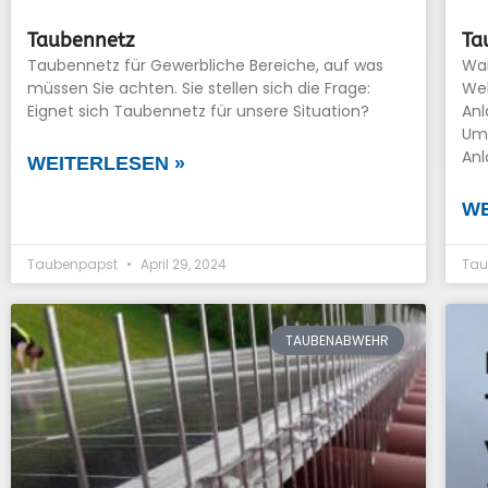
Taubennetz
Ta
Taubennetz für Gewerbliche Bereiche, auf was
War
müssen Sie achten. Sie stellen sich die Frage:
Wel
Eignet sich Taubennetz für unsere Situation?
An
Um 
Anl
WEITERLESEN »
WE
Taubenpapst
April 29, 2024
Tau
TAUBENABWEHR