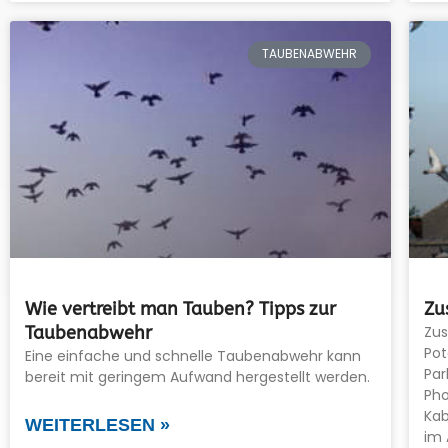
TAUBENABWEHR
Wie vertreibt man Tauben? Tipps zur
Zu
Taubenabwehr
Zu
Pot
Eine einfache und schnelle Taubenabwehr kann
Par
bereit mit geringem Aufwand hergestellt werden.
Pho
Kab
WEITERLESEN »
im 