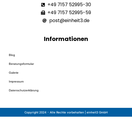
+49 7157 52995-30
+49 7157 52995-59
post@einheit3.de
Informationen
Blog
Beratungsformular
Galerie
Impressum
Datenschutzerklärung
src="https://embed.converttab.io/tab/bDQBryt6cbvkj
Copyright 2024 - Alle Rechte vorbehalten | einheit3 GmbH