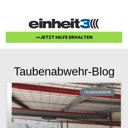
07157-52995-30
post@einheit3.de
JETZT HILFE ERHALTEN
Taubenabwehr-Blog
TAUBENABWEHR