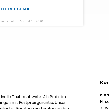
ITERLESEN »
benpapst
August 25, 2020
Kon
ein
edvolle Taubenabwehr. Als Profis im
Hirs
ngen mit Festpreisgarantie. Unser
7109
mpetenter Beratung und umfassenden