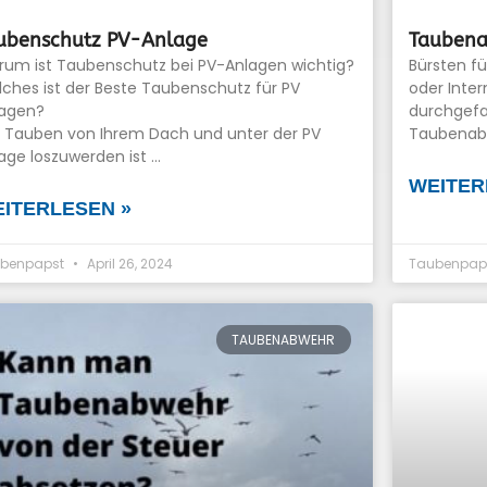
ubenschutz PV-Anlage
Taubena
um ist Taubenschutz bei PV-Anlagen wichtig?
Bürsten f
ches ist der Beste Taubenschutz für PV
oder Inter
lagen?
durchgefa
Tauben von Ihrem Dach und unter der PV
Taubenabw
age loszuwerden ist …
WEITER
ITERLESEN »
benpapst
April 26, 2024
Taubenpap
TAUBENABWEHR