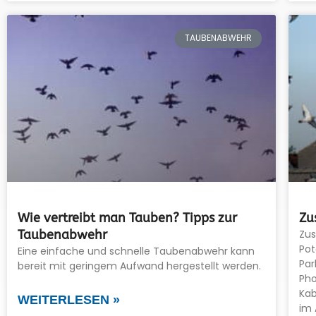
TAUBENABWEHR
Wie vertreibt man Tauben? Tipps zur
Zu
Taubenabwehr
Zu
Pot
Eine einfache und schnelle Taubenabwehr kann
Par
bereit mit geringem Aufwand hergestellt werden.
Pho
Kab
WEITERLESEN »
im 