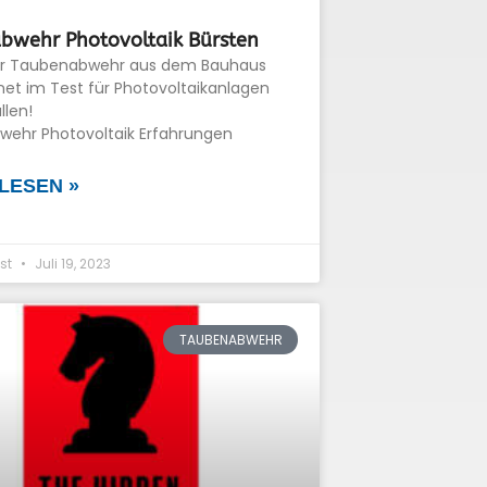
bwehr Photovoltaik Bürsten
ür Taubenabwehr aus dem Bauhaus
net im Test für Photovoltaikanlagen
llen!
ehr Photovoltaik Erfahrungen
LESEN »
st
Juli 19, 2023
TAUBENABWEHR