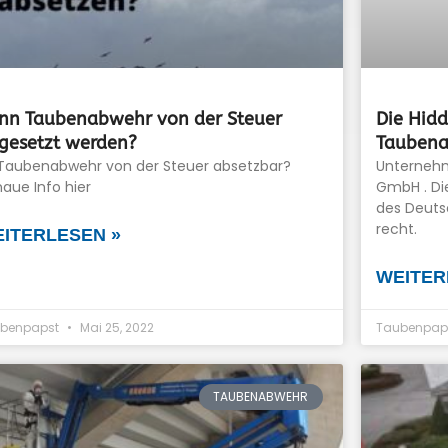
nn Taubenabwehr von der Steuer
Die Hid
gesetzt werden?
Tauben
 Taubenabwehr von der Steuer absetzbar?
Unternehm
aue Info hier
GmbH . Di
des Deuts
recht.
ITERLESEN »
WEITER
benpapst
Mai 25, 2022
Taubenpap
TAUBENABWEHR