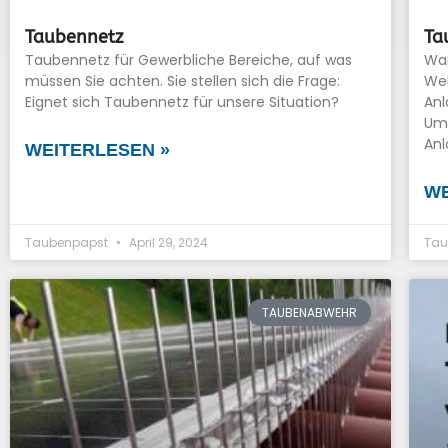
Taubennetz
Ta
Taubennetz für Gewerbliche Bereiche, auf was
War
müssen Sie achten. Sie stellen sich die Frage:
Wel
Eignet sich Taubennetz für unsere Situation?
An
Um 
Anl
WEITERLESEN »
WE
Taubenpapst
April 29, 2024
Tau
TAUBENABWEHR