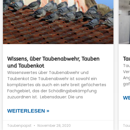
Wissens, über Taubenabwehr, Tauben
Ta
und Taubenkot
Tau
Ver
Wissenswertes über Taubenabwehr und
Ang
Taubenkot Die Taubenabwehr ist sowohl ein
gaf
kompliziertes als auch ein sehr breit gefächertes
Fachgebiet, das der Schädlingsbekämpfung
zuzuordnen ist. Lebensdauer: Die uns
WE
WEITERLESEN »
Taubenpapst
November 28, 2020
Tau