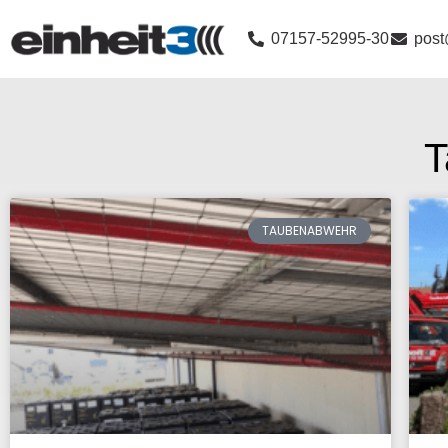
07157-52995-30
post
T
TAUBENABWEHR