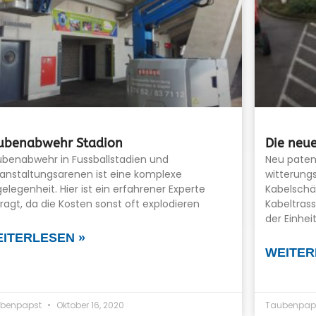
ubenabwehr Stadion
Die neue
benabwehr in Fussballstadien und
Neu paten
anstaltungsarenen ist eine komplexe
witterung
elegenheit. Hier ist ein erfahrener Experte
Kabelschä
ragt, da die Kosten sonst oft explodieren
Kabeltras
der Einhe
ITERLESEN »
WEITER
benpapst
Oktober 16, 2020
Taubenpap