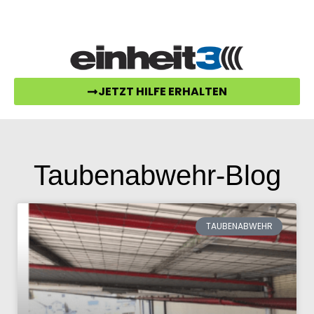
07157-52995-30
post@einheit3.de
JETZT HILFE ERHALTEN
Taubenabwehr-Blog
TAUBENABWEHR