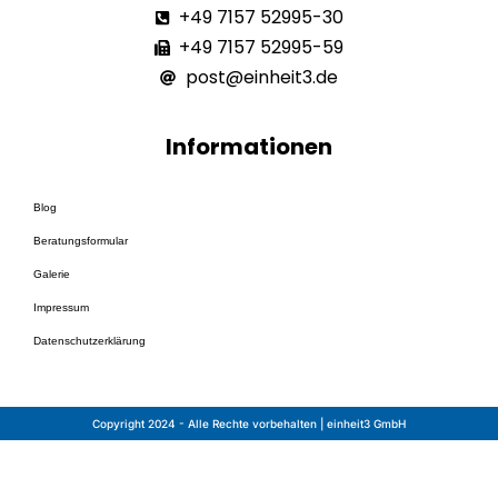
+49 7157 52995-30
+49 7157 52995-59
post@einheit3.de
Informationen
Blog
Beratungsformular
Galerie
Impressum
Datenschutzerklärung
src="https://embed.converttab.io/tab/bDQBryt6cbvkj
Copyright 2024 - Alle Rechte vorbehalten | einheit3 GmbH